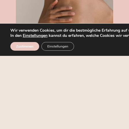
Wir verwenden Cookies, um dir die bestmögliche Erfahrung auf 
In den
Einstellungen
kannst du erfahren, welche Cookies wir ver
Zustimmen
Einstellungen
04
THAILANDER
‘‘Nuad Nam Man Massage’
Thai-Massage mit Ölen auf einem Futon. Sie basiert auf dem
Gleiten über den ganzen Körper. Bei der Therapie werden Hände,
Unterarme und Arme so eingesetzt, dass der Patient einen
Zustand der maximalen Entspannung erreicht.