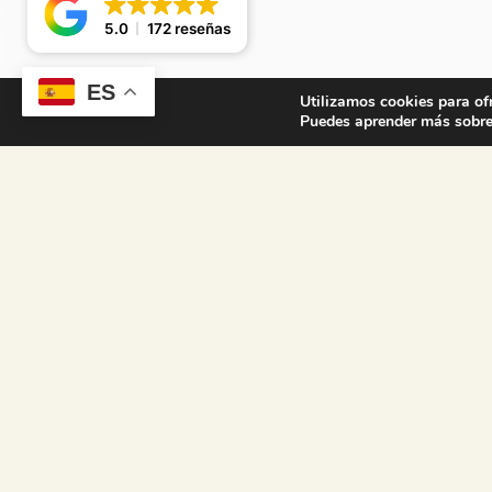
5.0
172 reseñas
ES
Utilizamos cookies para of
Puedes aprender más sobre 
¿PREGUNT
Quizás podamos resolver alguna de sus preguntas de forma sencilla 
(Preguntas frecuentes), antes de iniciar nuestro formulario de contact
dudas, no dude en contactar con nuestro equipo de atención al client