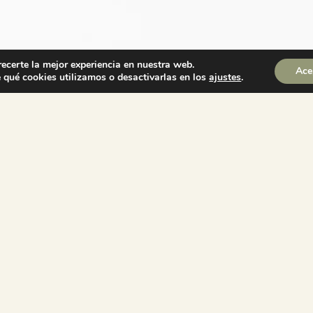
recerte la mejor experiencia en nuestra web.
Ace
qué cookies utilizamos o desactivarlas en los
ajustes
.
AS ?
¿PUEDO CANCELAR MI RESERVA?
gracias a nuestra sección de FAQ
o. Si aún así sigue teniendo
e.
¿QUE METODOS DE PAGO PUEDO UTILIZAR?
¿COMO PUEDO HACER MI RESERVA?